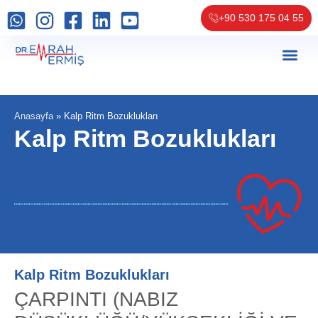
+90 530 175 04 55
Tanı Yö
Tedavi Y
Video Galer
Anasayfa
»
Kalp Ritm Bozuklukları
Kalp Ritm Bozuklukları
Kalp Ritm Bozuklukları
ÇARPINTI (NABIZ