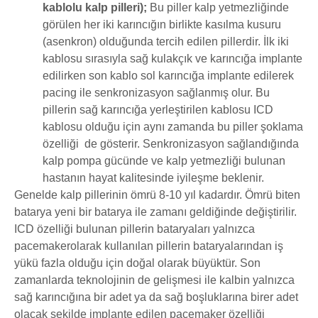
kablolu kalp pilleri)
;
Bu piller kalp yetmezliğinde
görülen her iki karıncığın birlikte kasılma kusuru
(asenkron) olduğunda tercih edilen pillerdir. İlk iki
kablosu sırasıyla sağ kulakçık ve karıncığa implante
edilirken son kablo sol karıncığa implante edilerek
pacing ile senkronizasyon sağlanmış olur. Bu
pillerin sağ karıncığa yerleştirilen kablosu ICD
kablosu olduğu için aynı zamanda bu piller şoklama
özelliği de gösterir. Senkronizasyon sağlandığında
kalp pompa gücünde ve kalp yetmezliği bulunan
hastanın hayat kalitesinde iyileşme beklenir.
Genelde kalp pillerinin ömrü 8-10 yıl kadardır. Ömrü biten
batarya yeni bir batarya ile zamanı geldiğinde değiştirilir.
ICD özelliği bulunan pillerin bataryaları yalnızca
pacemakerolarak kullanılan pillerin bataryalarından iş
yükü fazla olduğu için doğal olarak büyüktür. Son
zamanlarda teknolojinin de gelişmesi ile kalbin yalnızca
sağ karıncığına bir adet ya da sağ boşluklarına birer adet
olacak şekilde implante edilen pacemaker özelliği