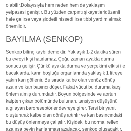
olabilir.Dolayısıyla hem neden hem de yaklaşım
yelpazesi geniştir. Bu yüzden çarpıntı şikayetleridüzenli
hale gelirse veya şiddetli hissedilirse tıbbi yardım almak
önemlidir.
BAYILMA (SENKOP)
Senkop bilinç kaybı demektir. Yaklaşık 1-2 dakika süren
bu evreyi kişi hatırlamaz. Çoğu zaman ayakta durma
sonucu gelişir. Çünkü ayakta durma ve yerçekimi etkisi ile
bacaklarda, karın boşluğu organlarında yaklaşık 1 litreye
yakın kan göllenir. Bu sırada kalbe olan venöz dönüş
azalır ve kan basıncı düşer. Fakat vücut bu duruma karşı
önlem almış durumdadır. Boyun bölgesinde ve aortun
kalpten çıkan bölümünde bulunan, tansiyon düşüşünü
algılayan baroreseptörler devreye girer. Tersi bir yanıt
oluşturarak kalbe olan dönüş artırılır ve kan basıncındaki
bu düşüş önlenmeye çalışılır. Kişideki bu normal reflex
azalırsa beyin kanlanması azalacak, senkop oluşacaktır.