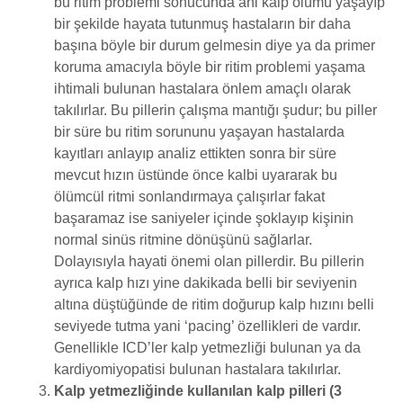
bu ritim problemi sonucunda ani kalp ölümü yaşayıp
bir şekilde hayata tutunmuş hastaların bir daha
başına böyle bir durum gelmesin diye ya da primer
koruma amacıyla böyle bir ritim problemi yaşama
ihtimali bulunan hastalara önlem amaçlı olarak
takılırlar. Bu pillerin çalışma mantığı şudur; bu piller
bir süre bu ritim sorununu yaşayan hastalarda
kayıtları anlayıp analiz ettikten sonra bir süre
mevcut hızın üstünde önce kalbi uyararak bu
ölümcül ritmi sonlandırmaya çalışırlar fakat
başaramaz ise saniyeler içinde şoklayıp kişinin
normal sinüs ritmine dönüşünü sağlarlar.
Dolayısıyla hayati önemi olan pillerdir. Bu pillerin
ayrıca kalp hızı yine dakikada belli bir seviyenin
altına düştüğünde de ritim doğurup kalp hızını belli
seviyede tutma yani ‘pacing’ özellikleri de vardır.
Genellikle ICD’ler kalp yetmezliği bulunan ya da
kardiyomiyopatisi bulunan hastalara takılırlar.
Kalp yetmezliğinde kullanılan kalp pilleri (3