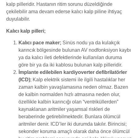
kalp pilleridir. Hastanın ritim sorunu düzeldiğinde
çekilebilir ama devam ederse kalıcı kalp piline ihtiyaç
duyulabilir.
Kalıcı kalp pilleri
;
Kalıcı
pace
maker
;
Sinüs nodu ya da kulakçık
karıncık bölgesinde bulunan AV nodfonksiyon kaybı
ya da kalıcı ileti defektlerinde kullanılan duruma
göre bir ya da iki kablosu bulunan kalp pilleridir.
İ
mplante
edilebilen
kardiyoverter
d
efibrilatörler
(ICD)
;
Kalp elektrik sistemi ile ilgili hastalıklar her
zaman kalbin yavaşlamasına neden olmaz. Bazen
de kalbin normalden hızlı atmasına neden olur,
özellikle kalbin karıncığı olan “ventriküllerden”
kaynaklanan aritmiler yaşamsal riskleri de
beraberinde getirebilmektedir. Bunlara ölümcül
aritmiler denir. ICD’ler iki durumda takılır. Birincisi
;
sekonder koruma amaçlı olarak daha önce ölümcül