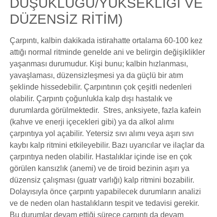
DÜŞÜKLÜĞÜ/YÜKSEKLİĞİ VE
DÜZENSİZ RİTİM)
Çarpıntı, kalbin dakikada istirahatte ortalama 60-100 kez
attığı normal ritminde genelde ani ve belirgin değişiklikler
yaşanması durumudur. Kişi bunu; kalbin hızlanması,
yavaşlaması, düzensizleşmesi ya da güçlü bir atım
şeklinde hissedebilir. Çarpıntının çok çeşitli nedenleri
olabilir. Çarpıntı çoğunlukla kalp dışı hastalık ve
durumlarda görülmektedir. Stres, anksiyete, fazla kafein
(kahve ve enerji içecekleri gibi) ya da alkol alımı
çarpıntıya yol açabilir. Yetersiz sıvı alımı veya aşırı sıvı
kaybı kalp ritmini etkileyebilir. Bazı uyarıcılar ve ilaçlar da
çarpıntıya neden olabilir. Hastalıklar içinde ise en çok
görülen kansızlık (anemi) ve de tiroid bezinin aşırı ya
düzensiz çalışması (guatr varlığı) kalp ritmini bozabilir.
Dolayısıyla önce çarpıntı yapabilecek durumların analizi
ve de neden olan hastalıkların tespit ve tedavisi gerekir.
Bu durumlar devam ettiği sürece çarpıntı da devam