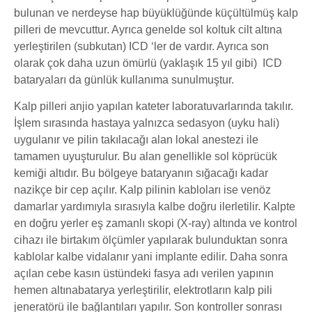
bulunan ve nerdeyse hap büyüklüğünde küçültülmüş kalp
pilleri de mevcuttur. Ayrıca genelde sol koltuk cilt altına
yerleştirilen (subkutan) ICD ‘ler de vardır. Ayrıca son
olarak çok daha uzun ömürlü (yaklaşık 15 yıl gibi) ICD
bataryaları da günlük kullanıma sunulmuştur.
Kalp pilleri anjio yapılan kateter laboratuvarlarında takılır.
İşlem sırasında hastaya yalnızca sedasyon (uyku hali)
uygulanır ve pilin takılacağı alan lokal anestezi ile
tamamen uyuşturulur. Bu alan genellikle sol köprücük
kemiği altıdır. Bu bölgeye bataryanın sığacağı kadar
nazikçe bir cep açılır. Kalp pilinin kabloları ise venöz
damarlar yardımıyla sırasıyla kalbe doğru ilerletilir. Kalpte
en doğru yerler eş zamanlı skopi (X-ray) altında ve kontrol
cihazı ile birtakım ölçümler yapılarak bulunduktan sonra
kablolar kalbe vidalanır yani implante edilir. Daha sonra
açılan cebe kasın üstündeki fasya adı verilen yapının
hemen altınabatarya yerleştirilir, elektrotların kalp pili
jeneratörü ile bağlantıları yapılır. Son kontroller sonrası