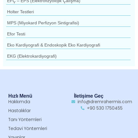
EFÇ – EPS (Elektrofizyolojik Çalışma)
Holter Testleri
MPS (Miyokard Perfizyon Sintigrafisi)
Efor Testi
Eko Kardiyografi & Endoskopik Eko Kardiyografi
EKG (Elektrokardiyografi)
Hızlı Menü
İletişime Geç
Hakkımda
info@dremrahermis.com
+90 530 1750455
Hastalıklar
Tanı Yöntemleri
Tedavi Yöntemleri
Yayınlar