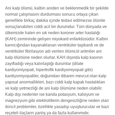
Ani kalp ölümü, kalbin aniden ve beklenmedik bir şekilde
normal çalışmasını durdurması sonucu ortaya çıkan
genellikle birkaç dakika içinde tedavi edilmezse ölümle
sonuçlanabilen ciddi acil bir durumdur. Tüm dünyada ve
ülkemizde halen en sık neden koroner arter hastalığı
(KAH) zemininde gelişen miyokard enfarktüsüdür. Kalbin
karıncığından kayanaklanan ventriküler taşikardi ve de
ventriküler fibrilasyon adı verilen ölümcül aritmiler ani
kalp ölümüne neden olurlar. KAH dışında kalp kasının
zayıfladığı veya kalınlaştığı durumlar (dilate
kardiyomiyopati, hipertrofik kardiyomiyopati gibi)
kardiyomiyopatiler, doğumdan itibaren mevcut olan kalp
yapısal anormallikleri, bazı ciddi kalp kapak hastalıkları
ve kalp yetmezliği de ani kalp ölümüne neden olabilir.
Kalp dışı nedenler ise kanda potasyum, kalsiyum ve
magnezyum gibi elektrolitlerin dengesizliğine neden olan
ikincil problemler, özellikle yasadışı uyuşturucular ve bazı
reçeteli ilaçların yanlış ya da fazla kullanımıdır.