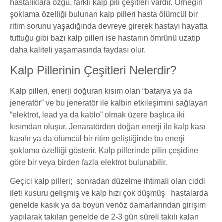
hastalıklara özgü, farklı kalp pili çeşitleri vardır. Örneğin
şoklama özelliği bulunan kalp pilleri hasta ölümcül bir
ritim sorunu yaşadığında devreye girerek hastayı hayatta
tuttuğu gibi bazı kalp pilleri ise hastanın ömrünü uzatıp
daha kaliteli yaşamasında faydası olur.
Kalp Pillerinin Çeşitleri Nelerdir?
Kalp pilleri, enerji doğuran kısım olan “batarya ya da
jeneratör” ve bu jeneratör ile kalbin etkileşimini sağlayan
“elektrot, lead ya da kablo” olmak üzere başlıca iki
kısımdan oluşur. Jenaratörden doğan enerji ile kalp kası
kasılır ya da ölümcül bir ritim geliştiğinde bu enerji
şoklama özelliği gösterir. Kalp pillerinde pilin çeşidine
göre bir veya birden fazla elektrot bulunabilir.
Geçici kalp pilleri
; sonradan düzelme ihtimali olan ciddi
ileti kusuru gelişmiş ve kalp hızı çok düşmüş hastalarda
genelde kasık ya da boyun venöz damarlarından girişim
yapılarak takılan genelde de 2-3 gün süreli takılı kalan